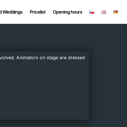
nd Weddings
Pricelist
Opening hours
involved. Animators on stage are dressed