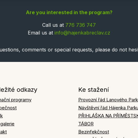
Are you interested in the program?
Call us at
776 736 747
Email us at
info@hajenkabreclav.cz
uestions, comments or special requests, please do not hesit
ležité odkazy
Ke stažení
mační programy
Provozní řád Lanového Par
pečnost
Návštěvní řád Hájenka Park
ík
PŘIHLÁŠKA NA PŘÍMĚSTS
galerie
TÁBOR
akt
Bezinfekčnost