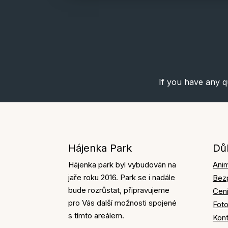
If you have any q
Hájenka Park
Dů
Hájenka park byl vybudován na
Ani
jaře roku 2016. Park se i nadále
Bez
bude rozrůstat, připravujeme
Cen
pro Vás další možnosti spojené
Foto
s tímto areálem.
Kont