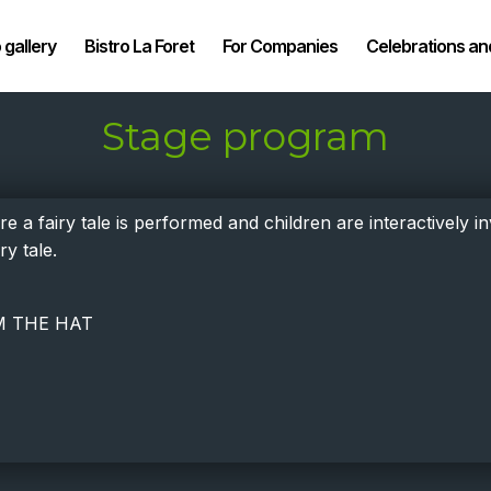
 gallery
Bistro La Foret
For Companies
Celebrations a
Stage program
 a fairy tale is performed and children are interactively 
y tale.
M THE HAT