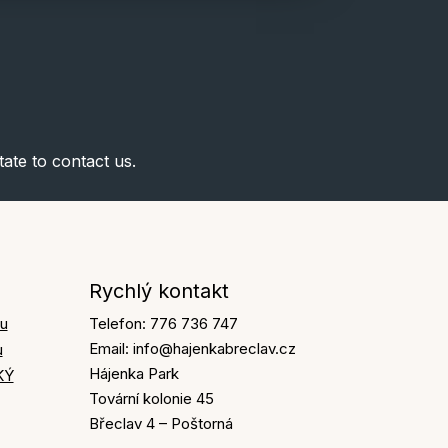
ate to contact us.
Rychlý kontakt
ku
Telefon: 776 736 747
Email: info@hajenkabreclav.cz
u
Hájenka Park
KÝ
Tovární kolonie 45
Břeclav 4 – Poštorná