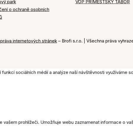
ový park
VOP PŘÍMĚSTSKÝ TÁBOR
čení o ochraně osobních
ů
správa internetových stránek
– Brofi s.r.o. | Všechna práva vyhra
í funkcí sociálních médií a analýze naší návštěvnosti využíváme 
 ve vašem prohlížeči. Umožňuje webu zaznamenat informace o vaší