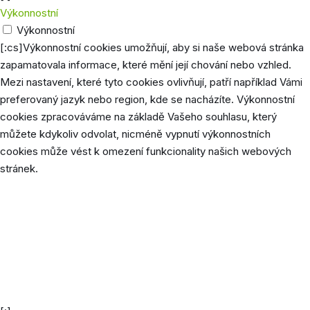
Výkonnostní
Výkonnostní
[:cs]Výkonnostní cookies umožňují, aby si naše webová stránka
zapamatovala informace, které mění její chování nebo vzhled.
Mezi nastavení, které tyto cookies ovlivňují, patří například Vámi
preferovaný jazyk nebo region, kde se nacházíte. Výkonnostní
cookies zpracováváme na základě Vašeho souhlasu, který
můžete kdykoliv odvolat, nicméně vypnutí výkonnostních
cookies může vést k omezení funkcionality našich webových
stránek.
Cookie
Délka
Popis
euconsent-
40 dní
Vydavatel mapy.cz
v2
Společnost Google používá tyto cookies pro
1
uložení preferencí uživatele, jako je jazyk
NID
měsíc
prohlížeče, nastavení stránky (např. počet
příspěvků na 1 stránce atd).