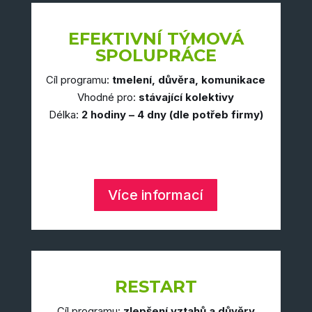
EFEKTIVNÍ TÝMOVÁ
SPOLUPRÁCE
Cíl programu:
tmelení, důvěra, komunikace
Vhodné pro:
stávající kolektivy
Délka:
2 hodiny – 4 dny (dle potřeb firmy)
Více informací
RESTART
Cíl programu:
zlepšení vztahů a důvěry