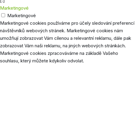
[:]
Marketingové
Marketingové
Marketingové cookies používáme pro účely sledování preferencí
návštěvníků webových stránek. Marketingové cookies nám
umožňují zobrazovat Vám cílenou a relevantní reklamu, dále pak
zobrazovat Vám naši reklamu, na jiných webových stránkách.
Marketingové cookies zpracováváme na základě Vašeho
souhlasu, který můžete kdykoliv odvolat.
Cookie
Délka
Popis
Společnost Google používá tento soubor pro
personalizaci reklamních sdělení. Cookie se
__Secure-
60 dní
začne zobrazovat až při předchozí návštěvě
3PAPISID
stránky google.com, není tedy přímo
ovlivněná souhlasem na stránkách.
Společnost Google používá tento soubor pro
personalizaci reklamních sdělení. Cookie se
__Secure-
2 roky
začne zobrazovat až při předchozí návštěvě
3PSID