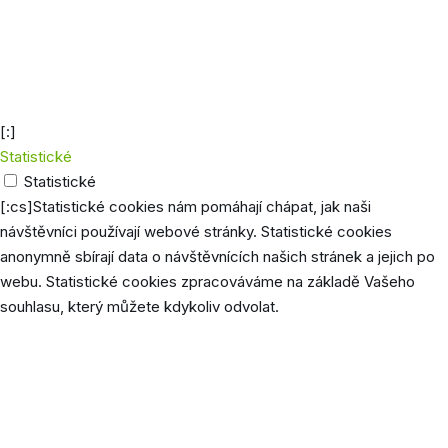
zákazn
wp_woocommerce_session-[hash]
2 dny
zajiště
funkci
nákupn
košíku
[:]
Statistické
Statistické
[:cs]Statistické cookies nám pomáhají chápat, jak naši
návštěvníci používají webové stránky. Statistické cookies
anonymně sbírají data o návštěvnících našich stránek a jejich po
webu. Statistické cookies zpracováváme na základě Vašeho
souhlasu, který můžete kdykoliv odvolat.
Cookie
Délka
Popis
Soubor cookie _ga je nainstalovaný
službou Google Analytics a ukládá
údaje o návštěvnících, relacích a
kampaních a také sleduje využití webu
_ga
2 roky