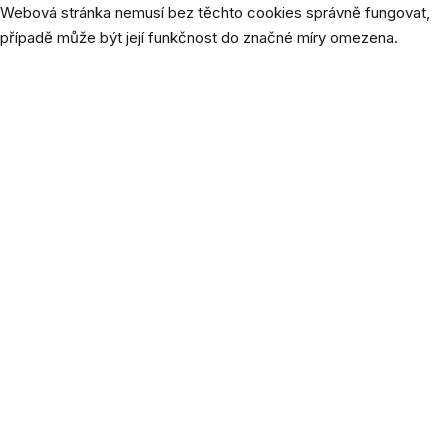
Webová stránka nemusí bez těchto cookies správně fungovat,
případě může být její funkčnost do značné míry omezena.
Cookie
Délka
P
Tento 
cookie
použív
uložen
jazyk
prefer
uživat
[:cs]qtrans_front_language[:de]lang[:en]lang[:]
1 rok
poskyt
obsahu
ulože
jazyce 
návšt
webo
stránk
Uklád