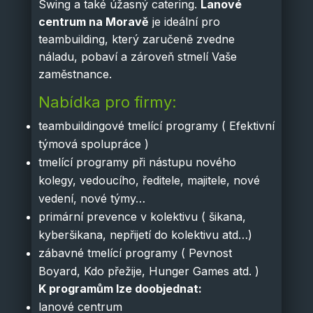
Swing a také úžasný catering.
Lanové
centrum na Moravě
je ideální pro
teambuilding, který zaručeně zvedne
náladu, pobaví a zároveň stmelí Vaše
zaměstnance.
Nabídka pro firmy:
teambuildingové tmelící programy ( Efektivní
týmová spolupráce )
tmelící programy při nástupu nového
kolegy, vedoucího, ředitele, majitele, nové
vedení, nové týmy…
primární prevence v kolektivu ( šikana,
kyberšikana, nepřijetí do kolektivu atd…)
zábavné tmelící programy ( Pevnost
Boyard, Kdo přežije, Hunger Games atd. )
K programům lze doobjednat:
lanové centrum