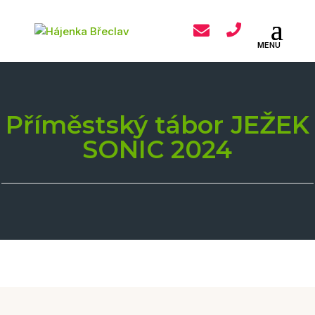
Příměstský tábor JEŽEK
SONIC 2024