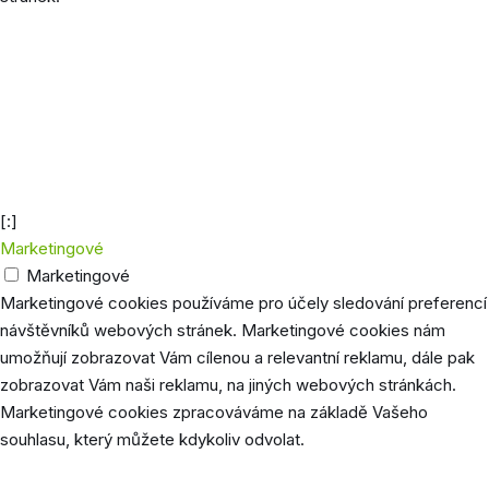
Cookie
Délka
Popis
euconsent-
40 dní
Vydavatel mapy.cz
v2
Společnost Google používá tyto cookies pro
1
uložení preferencí uživatele, jako je jazyk
NID
měsíc
prohlížeče, nastavení stránky (např. počet
příspěvků na 1 stránce atd).
[:]
Marketingové
Marketingové
Marketingové cookies používáme pro účely sledování preferencí
návštěvníků webových stránek. Marketingové cookies nám
umožňují zobrazovat Vám cílenou a relevantní reklamu, dále pak
zobrazovat Vám naši reklamu, na jiných webových stránkách.
Marketingové cookies zpracováváme na základě Vašeho
souhlasu, který můžete kdykoliv odvolat.
Cookie
Délka
Popis