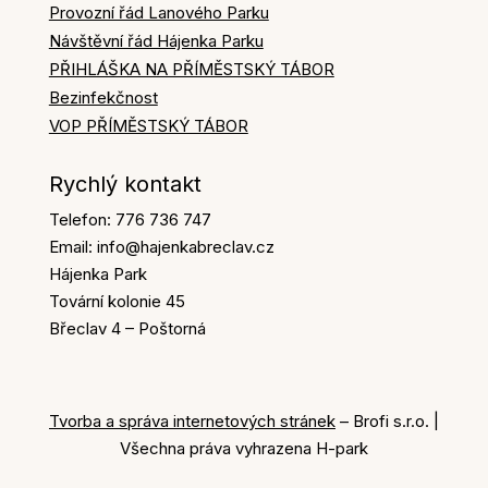
Provozní řád Lanového Parku
Návštěvní řád Hájenka Parku
PŘIHLÁŠKA NA PŘÍMĚSTSKÝ TÁBOR
Bezinfekčnost
VOP PŘÍMĚSTSKÝ TÁBOR
Rychlý kontakt
Telefon: 776 736 747
Email: info@hajenkabreclav.cz
Hájenka Park
Tovární kolonie 45
Břeclav 4 – Poštorná
Tvorba a správa internetových stránek
– Brofi s.r.o. |
Všechna práva vyhrazena H-park