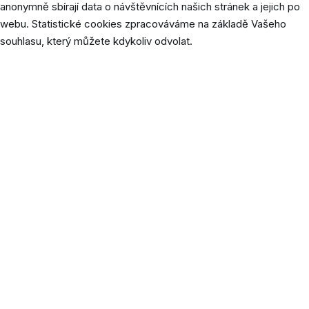
anonymně sbírají data o návštěvnících našich stránek a jejich po
webu. Statistické cookies zpracováváme na základě Vašeho
souhlasu, který můžete kdykoliv odvolat.
Cookie
Délka
Popis
Soubor cookie _ga je nainstalovaný
službou Google Analytics a ukládá
údaje o návštěvnících, relacích a
kampaních a také sleduje využití webu
_ga
2 roky
pro analytický přehled webu. Soubor
cookie ukládá informace ANONYMNĚ a
přiřazuje náhodně vygenerované číslo
k rozpoznání unikátních návštěvníků.
Tento soubor cookie ukládá Google
Universal Analytics, aby omezil četnost
1
_gat_gtag_UA_[id]
požadavků a tím omezil shromažďování
minuta
údajů na webech s vysokou
návštěvností.
Soubor cookie _gid ukládá Google