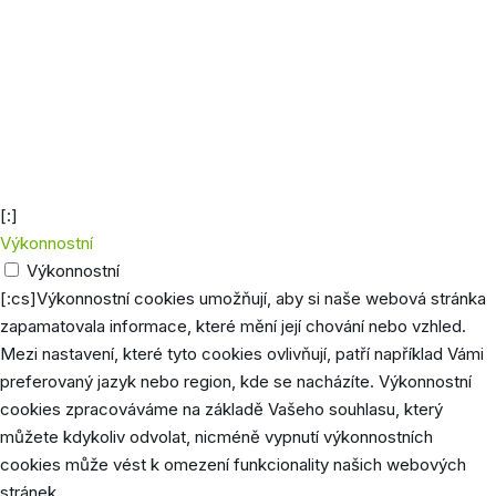
Analytics a získává informace o tom,
jak návštěvníci používají webovou
stránku, a zároveň vytváří statistický
_gid
1 den
přehled o výkonu webu. Údaje, která
jsou shromažďována, zahrnují počet
návštěvníků, jejich zdroj a stránky, které
anonymně navštěvují.
[:]
Výkonnostní
Výkonnostní
[:cs]Výkonnostní cookies umožňují, aby si naše webová stránka
zapamatovala informace, které mění její chování nebo vzhled.
Mezi nastavení, které tyto cookies ovlivňují, patří například Vámi
preferovaný jazyk nebo region, kde se nacházíte. Výkonnostní
cookies zpracováváme na základě Vašeho souhlasu, který
můžete kdykoliv odvolat, nicméně vypnutí výkonnostních
cookies může vést k omezení funkcionality našich webových
stránek.