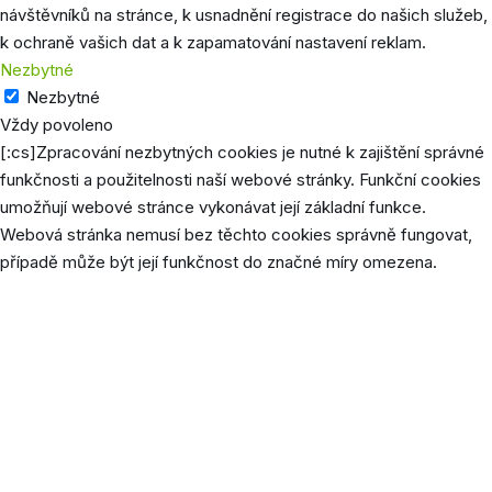
návštěvníků na stránce, k usnadnění registrace do našich služeb,
k ochraně vašich dat a k zapamatování nastavení reklam.
Nezbytné
Nezbytné
Vždy povoleno
[:cs]Zpracování nezbytných cookies je nutné k zajištění správné
funkčnosti a použitelnosti naší webové stránky. Funkční cookies
umožňují webové stránce vykonávat její základní funkce.
Webová stránka nemusí bez těchto cookies správně fungovat,
případě může být její funkčnost do značné míry omezena.
Cookie
Délka
P
Tento 
cookie
použív
uložen
jazyk
prefer
uživat