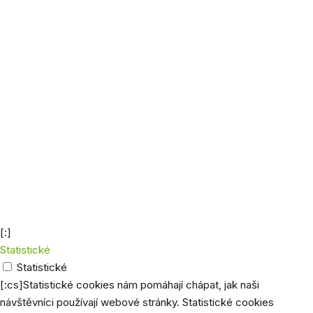
Zajišťu
Do
funkci
wordpress_sec_[hash]
uzavření
přihlá
prohlížeče
uživat
účtu
Rozliš
ukládá
inform
zákazn
wp_woocommerce_session-[hash]
2 dny
zajiště
funkci
nákupn
košíku
[:]
Statistické
Statistické
[:cs]Statistické cookies nám pomáhají chápat, jak naši
návštěvníci používají webové stránky. Statistické cookies