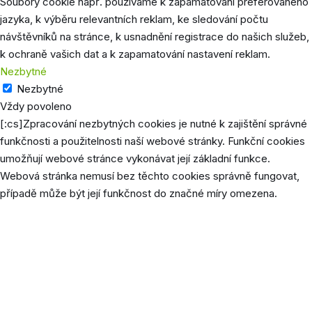
Soubory cookie např. používáme k zapamatování preferovaného
jazyka, k výběru relevantních reklam, ke sledování počtu
návštěvníků na stránce, k usnadnění registrace do našich služeb,
k ochraně vašich dat a k zapamatování nastavení reklam.
Nezbytné
Nezbytné
Vždy povoleno
[:cs]Zpracování nezbytných cookies je nutné k zajištění správné
funkčnosti a použitelnosti naší webové stránky. Funkční cookies
umožňují webové stránce vykonávat její základní funkce.
Webová stránka nemusí bez těchto cookies správně fungovat,
případě může být její funkčnost do značné míry omezena.
Cookie
Délka
P
Tento 
cookie
použív
uložen
jazyk