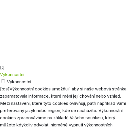
návštěvností.
Soubor cookie _gid ukládá Google
Analytics a získává informace o tom,
jak návštěvníci používají webovou
stránku, a zároveň vytváří statistický
_gid
1 den
přehled o výkonu webu. Údaje, která
jsou shromažďována, zahrnují počet
návštěvníků, jejich zdroj a stránky, které
anonymně navštěvují.
[:]
Výkonnostní
Výkonnostní
[:cs]Výkonnostní cookies umožňují, aby si naše webová stránka
zapamatovala informace, které mění její chování nebo vzhled.
Mezi nastavení, které tyto cookies ovlivňují, patří například Vámi
preferovaný jazyk nebo region, kde se nacházíte. Výkonnostní
cookies zpracováváme na základě Vašeho souhlasu, který
můžete kdykoliv odvolat, nicméně vypnutí výkonnostních