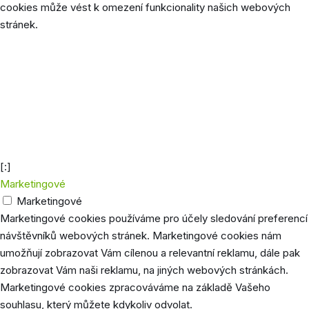
cookies může vést k omezení funkcionality našich webových
stránek.
Cookie
Délka
Popis
euconsent-
40 dní
Vydavatel mapy.cz
v2
Společnost Google používá tyto cookies pro
1
uložení preferencí uživatele, jako je jazyk
NID
měsíc
prohlížeče, nastavení stránky (např. počet
příspěvků na 1 stránce atd).
[:]
Marketingové
Marketingové
Marketingové cookies používáme pro účely sledování preferencí
návštěvníků webových stránek. Marketingové cookies nám
umožňují zobrazovat Vám cílenou a relevantní reklamu, dále pak
zobrazovat Vám naši reklamu, na jiných webových stránkách.
Marketingové cookies zpracováváme na základě Vašeho
souhlasu, který můžete kdykoliv odvolat.