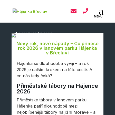
Nový rok, nové nápady – Co přinese
rok 2026 v lanovém parku Hájenka
v Břeclavi
Hájenka se dlouhodobě vyvíjí – a rok
2026 je dalším krokem na této cestě. A
co nás tedy čeká?
Příměstské tábory
na Hájence
2026
Příměstské tábory v lanovém parku
Hájenka patří dlouhodobě mezi
nejoblíbenější tábory na jižní Moravě – a