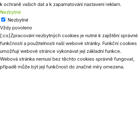
k ochraně vašich dat a k zapamatování nastavení reklam.
Nezbytné
Nezbytné
Vždy povoleno
[:cs]Zpracování nezbytných cookies je nutné k zajištění správné
funkčnosti a použitelnosti naší webové stránky. Funkční cookies
umožňují webové stránce vykonávat její základní funkce.
Webová stránka nemusí bez těchto cookies správně fungovat,
případě může být její funkčnost do značné míry omezena.
Cookie
Délka
P
Tento 
cookie
použív
uložen
jazyk
prefer
uživat
[:cs]qtrans_front_language[:de]lang[:en]lang[:]
1 rok
poskyt