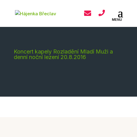
Koncert kapely Rozladění Mladí Muži a
denní noční lezení 20.8.2016