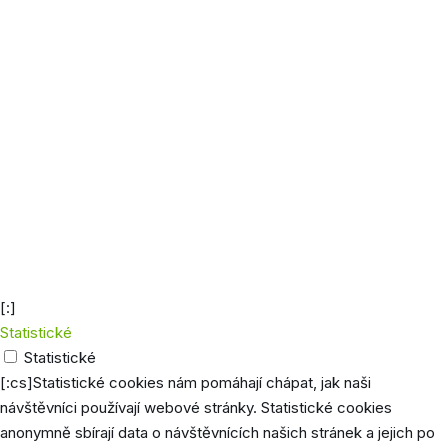
Do
funkci
wordpress_sec_[hash]
uzavření
přihlá
prohlížeče
uživat
účtu
Rozliš
ukládá
inform
zákazn
wp_woocommerce_session-[hash]
2 dny
zajiště
funkci
nákupn
košíku
[:]
Statistické
Statistické
[:cs]Statistické cookies nám pomáhají chápat, jak naši
návštěvníci používají webové stránky. Statistické cookies
anonymně sbírají data o návštěvnících našich stránek a jejich po