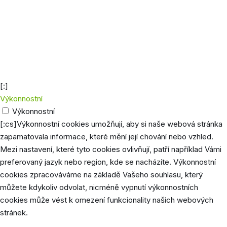
jak návštěvníci používají webovou
stránku, a zároveň vytváří statistický
_gid
1 den
přehled o výkonu webu. Údaje, která
jsou shromažďována, zahrnují počet
návštěvníků, jejich zdroj a stránky, které
anonymně navštěvují.
[:]
Výkonnostní
Výkonnostní
[:cs]Výkonnostní cookies umožňují, aby si naše webová stránka
zapamatovala informace, které mění její chování nebo vzhled.
Mezi nastavení, které tyto cookies ovlivňují, patří například Vámi
preferovaný jazyk nebo region, kde se nacházíte. Výkonnostní
cookies zpracováváme na základě Vašeho souhlasu, který
můžete kdykoliv odvolat, nicméně vypnutí výkonnostních
cookies může vést k omezení funkcionality našich webových
stránek.
Cookie
Délka
Popis