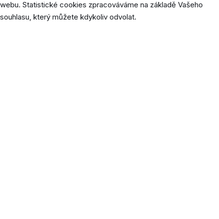
webu. Statistické cookies zpracováváme na základě Vašeho
souhlasu, který můžete kdykoliv odvolat.
Cookie
Délka
Popis
Soubor cookie _ga je nainstalovaný
službou Google Analytics a ukládá
údaje o návštěvnících, relacích a
kampaních a také sleduje využití webu
_ga
2 roky
pro analytický přehled webu. Soubor
cookie ukládá informace ANONYMNĚ a
přiřazuje náhodně vygenerované číslo
k rozpoznání unikátních návštěvníků.
Tento soubor cookie ukládá Google
Universal Analytics, aby omezil četnost
1
_gat_gtag_UA_[id]
požadavků a tím omezil shromažďování
minuta
údajů na webech s vysokou
návštěvností.
Soubor cookie _gid ukládá Google
Analytics a získává informace o tom,