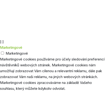
euconsent-
40 dní
Vydavatel mapy.cz
v2
Společnost Google používá tyto cookies pro
1
uložení preferencí uživatele, jako je jazyk
NID
měsíc
prohlížeče, nastavení stránky (např. počet
příspěvků na 1 stránce atd).
[:]
Marketingové
Marketingové
Marketingové cookies používáme pro účely sledování preferencí
návštěvníků webových stránek. Marketingové cookies nám
umožňují zobrazovat Vám cílenou a relevantní reklamu, dále pak
zobrazovat Vám naši reklamu, na jiných webových stránkách.
Marketingové cookies zpracováváme na základě Vašeho
souhlasu, který můžete kdykoliv odvolat.
Cookie
Délka
Popis
Společnost Google používá tento soubor pro