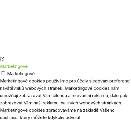
Cookie
Délka
Popis
euconsent-
40 dní
Vydavatel mapy.cz
v2
Společnost Google používá tyto cookies pro
1
uložení preferencí uživatele, jako je jazyk
NID
měsíc
prohlížeče, nastavení stránky (např. počet
příspěvků na 1 stránce atd).
[:]
Marketingové
Marketingové
Marketingové cookies používáme pro účely sledování preferencí
návštěvníků webových stránek. Marketingové cookies nám
umožňují zobrazovat Vám cílenou a relevantní reklamu, dále pak
zobrazovat Vám naši reklamu, na jiných webových stránkách.
Marketingové cookies zpracováváme na základě Vašeho
souhlasu, který můžete kdykoliv odvolat.
Cookie
Délka
Popis