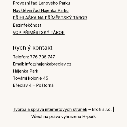
Provozní řád Lanového Parku
Návštěvní řád Hájenka Parku
PŘIHLÁŠKA NA PŘÍMĚSTSKÝ TÁBOR
Bezinfekčnost
VOP PŘÍMĚSTSKÝ TÁBOR
Rychlý kontakt
Telefon: 776 736 747
Email: info@hajenkabreclav.cz
Hájenka Park
Tovární kolonie 45
Břeclav 4 – Poštorná
Tvorba a správa internetových stránek
– Brofi s.r.o. |
Všechna práva vyhrazena H-park