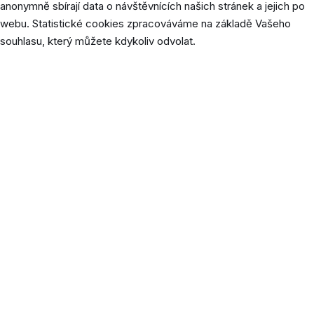
anonymně sbírají data o návštěvnících našich stránek a jejich po
webu. Statistické cookies zpracováváme na základě Vašeho
souhlasu, který můžete kdykoliv odvolat.
Cookie
Délka
Popis
Soubor cookie _ga je nainstalovaný
službou Google Analytics a ukládá
údaje o návštěvnících, relacích a
kampaních a také sleduje využití webu
_ga
2 roky
pro analytický přehled webu. Soubor
cookie ukládá informace ANONYMNĚ a
přiřazuje náhodně vygenerované číslo
k rozpoznání unikátních návštěvníků.
Tento soubor cookie ukládá Google
Universal Analytics, aby omezil četnost
1
_gat_gtag_UA_[id]
požadavků a tím omezil shromažďování
minuta
údajů na webech s vysokou
návštěvností.
Soubor cookie _gid ukládá Google