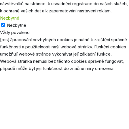
návštěvníků na stránce, k usnadnění registrace do našich služeb,
k ochraně vašich dat a k zapamatování nastavení reklam.
Nezbytné
Nezbytné
Vždy povoleno
[:cs]Zpracování nezbytných cookies je nutné k zajištění správné
funkčnosti a použitelnosti naší webové stránky. Funkční cookies
umožňují webové stránce vykonávat její základní funkce.
Webová stránka nemusí bez těchto cookies správně fungovat,
případě může být její funkčnost do značné míry omezena.
Cookie
Délka
P
Tento 
cookie
použív
uložen
jazyk
prefer
uživat