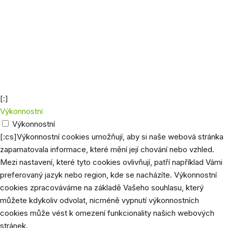
Analytics a získává informace o tom,
jak návštěvníci používají webovou
stránku, a zároveň vytváří statistický
_gid
1 den
přehled o výkonu webu. Údaje, která
jsou shromažďována, zahrnují počet
návštěvníků, jejich zdroj a stránky, které
anonymně navštěvují.
[:]
Výkonnostní
Výkonnostní
[:cs]Výkonnostní cookies umožňují, aby si naše webová stránka
zapamatovala informace, které mění její chování nebo vzhled.
Mezi nastavení, které tyto cookies ovlivňují, patří například Vámi
preferovaný jazyk nebo region, kde se nacházíte. Výkonnostní
cookies zpracováváme na základě Vašeho souhlasu, který
můžete kdykoliv odvolat, nicméně vypnutí výkonnostních
cookies může vést k omezení funkcionality našich webových
stránek.