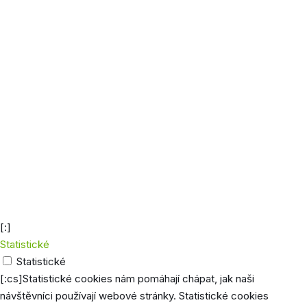
Zajišťu
Do
funkci
wordpress_sec_[hash]
uzavření
přihlá
prohlížeče
uživat
účtu
Rozliš
ukládá
inform
zákazn
wp_woocommerce_session-[hash]
2 dny
zajiště
funkci
nákupn
košíku
[:]
Statistické
Statistické
[:cs]Statistické cookies nám pomáhají chápat, jak naši
návštěvníci používají webové stránky. Statistické cookies