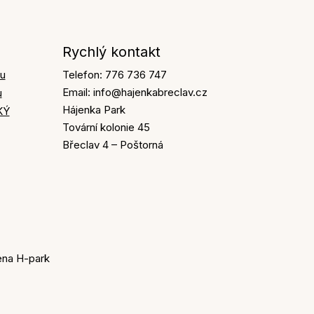
Rychlý kontakt
ku
Telefon: 776 736 747
Email: info@hajenkabreclav.cz
u
Hájenka Park
KÝ
Tovární kolonie 45
Břeclav 4 – Poštorná
zena H-park