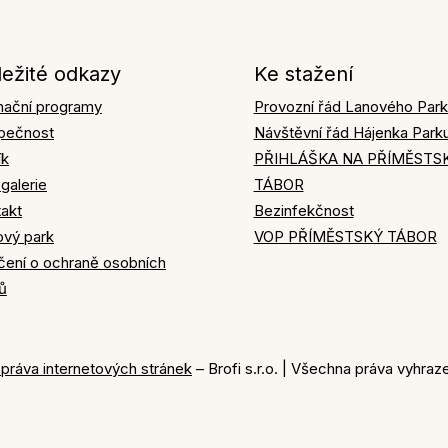
ležité odkazy
Ke stažení
mační programy
Provozní řád Lanového Par
pečnost
Návštěvní řád Hájenka Park
ík
PŘIHLÁŠKA NA PŘÍMĚSTS
galerie
TÁBOR
akt
Bezinfekčnost
ový park
VOP PŘÍMĚSTSKÝ TÁBOR
čení o ochraně osobních
ů
správa internetových stránek
– Brofi s.r.o. | Všechna práva vyhra