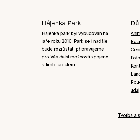
Hájenka Park
Dů
Hájenka park byl vybudován na
Ani
jaře roku 2016. Park se i nadále
Bez
bude rozrůstat, připravujeme
Cen
pro Vás další možnosti spojené
Foto
s tímto areálem.
Kont
Lan
Pou
údaj
Tvorba a 