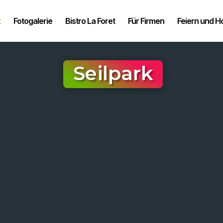
k
Fotogalerie
Bistro La Foret
Für Firmen
Feiern und H
Seilpark